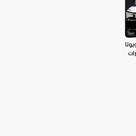
يوتا
رات