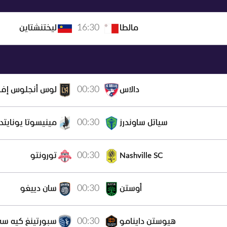
16:30
مالطا
ليختنشتاين
00:30
دالاس
لوس أنجلوس إ
00:30
سياتل ساوندرز
مينيسوتا يونايتد
00:30
Nashville SC
تورونتو
00:30
أوستن
سان دييغو
00:30
هيوستن داينامو
سبورتينغ كيه س