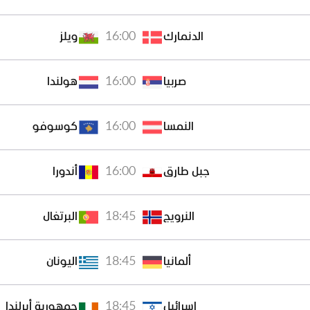
16:00
الدنمارك
ويلز
16:00
صربيا
هولندا
16:00
النمسا
كوسوفو
16:00
جبل طارق
أندورا
18:45
النرويج
البرتغال
18:45
ألمانيا
اليونان
18:45
إسرائيل
جمهورية أيرلندا