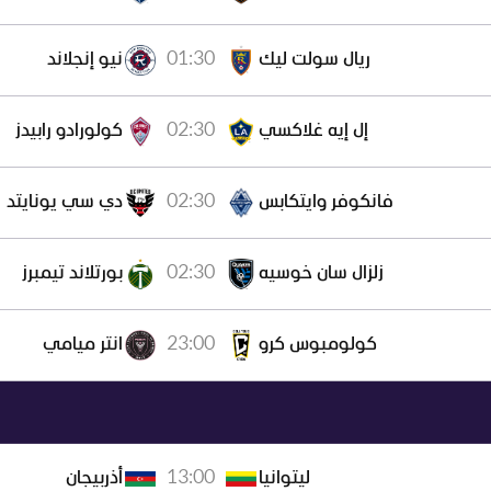
01:30
ريال سولت ليك
نيو إنجلاند
02:30
إل إيه غلاكسي
كولورادو رابيدز
02:30
فانكوفر وايتكابس
دي سي يونايتد
02:30
زلزال سان خوسيه
بورتلاند تيمبرز
23:00
كولومبوس كرو
انتر ميامي
13:00
ليتوانيا
أذربيجان