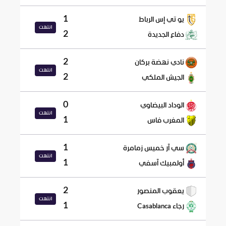
1
يو تي إس الرباط
انتهت
2
دفاع الجديدة
2
نادي نهضة بركان
انتهت
2
الجيش الملكي
0
الوداد البيضاوي
انتهت
1
المغرب فاس
1
سي آر خميس زمامرة
انتهت
1
أولمبيك آسفي
2
يعقوب المنصور
انتهت
1
رجاء Casablanca