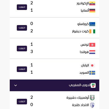
2
الإكوادور
انتهت
1
ألمانيا
0
كوراساو
انتهت
2
كوت ديفوار
1
تونس
انتهت
3
هولندا
1
اليابان
انتهت
1
السويد
الدوري المغربي
2
أولمبيك دشييرة
انتهت
0
الاتحاد طنجة