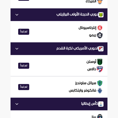
الفيحاء
دوري الدرجة الأولى البرازيلي
إنترناسيونال
لم تبدأ
ريمو
الدوري الأمريكي لكرة القدم
أوستن
لم تبدأ
دالاس
سياتل ساوندرز
لم تبدأ
فانكوفر وايتكابس
كأس إيطاليا
بيزا