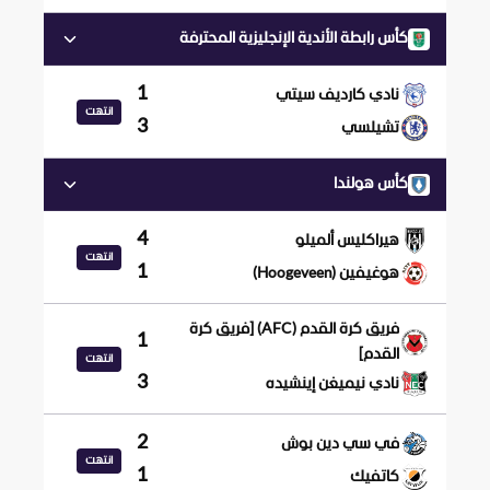
كأس رابطة الأندية الإنجليزية المحترفة
1
نادي كارديف سيتي
انتهت
3
تشيلسي
كأس هولندا
4
هيراكليس ألميلو
انتهت
1
هوغيفين (Hoogeveen)
فريق كرة القدم (AFC) [فريق كرة
1
القدم]
انتهت
3
نادي نيميغن إينشيده
2
في سي دين بوش
انتهت
1
كاتفيك