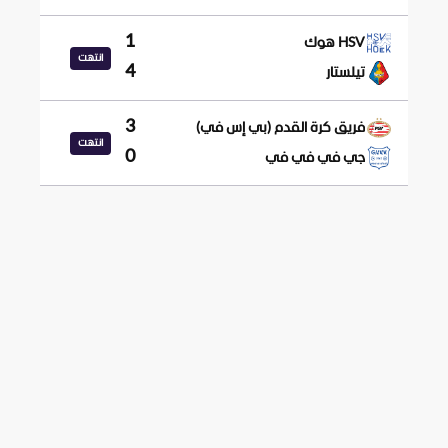
1
HSV هوك
انتهت
4
تيلستار
3
فريق كرة القدم (بي إس في)
انتهت
0
جي في في في