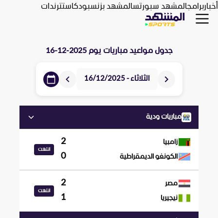
أخبار
برامج
المشهد سبورتس
المشهد بزنس
بودكاست
ترندات
جدول مواعيد مباريات يوم
2025-12-16
الثلاثاء - 16/12/2025
مباريات ودية
2
زامبيا
انتهت
0
الكونغو الديمقراطية
2
مصر
انتهت
1
نيجيريا