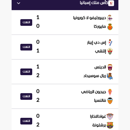
كأس ملك إسبانيا
1
ديبورتيفو لا كورونيا
انتهت
0
مايوركا
0
إس دي إيبار
انتهت
1
إلتشي
1
الدينس
انتهت
2
ريال سوسيداد
0
جيجون الرياضي
انتهت
2
فالنسيا
0
غوادالاخارا
انتهت
2
برشلونة