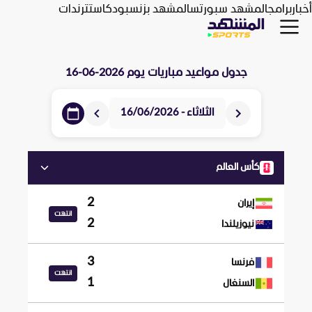
أخبار
برامج
المشهد سبورتس
المشهد بزنس
بودكاست
ترندات
جدول مواعيد مباريات يوم
2026-06-16
الثلاثاء - 16/06/2026
كأس العالم
2
إيران
انتهت
2
نيوزيلندا
3
فرنسا
انتهت
1
السنغال