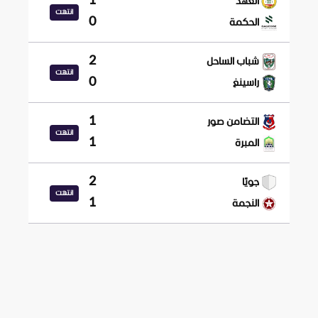
1
العهد
انتهت
0
الحكمة
2
شباب الساحل
انتهت
0
راسينغ
1
التضامن صور
انتهت
1
المبرة
2
جويّا
انتهت
1
النجمة