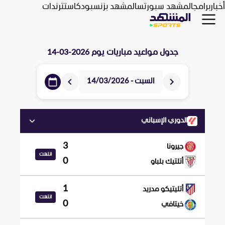
أخبار
برامج
المشهد سبورتس
المشهد بزنس
بودكاست
ترندات
جدول مواعيد مباريات يوم
2026-03-14
السبت - 14/03/2026
الدوري الإسباني
3
جيرونا
انتهت
0
أتلتيك بلباو
1
أتليتيكو مدريد
انتهت
0
خيتافي