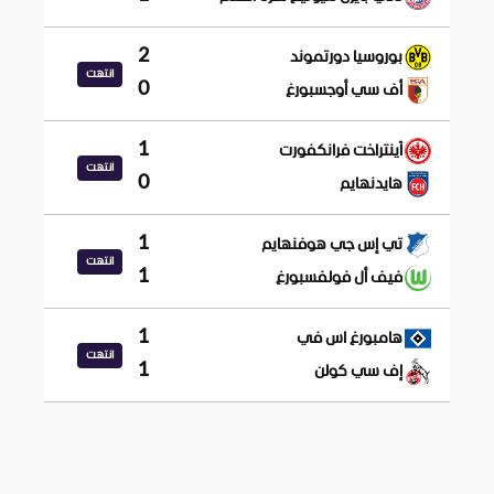
2
بوروسيا دورتموند
انتهت
0
أف سي أوجسبورغ
1
آينتراخت فرانكفورت
انتهت
0
هايدنهايم
1
تي إس جي هوفنهايم
انتهت
1
فيف أل فولفسبورغ
1
هامبورغ اس في
انتهت
1
إف سي كولن