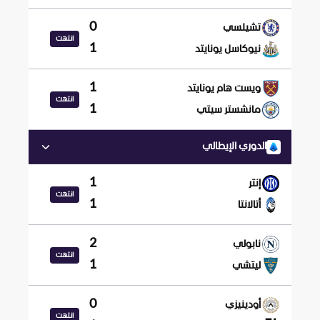
0
تشيلسي
انتهت
1
نيوكاسل يونايتد
1
ويست هام يونايتد
انتهت
1
مانشستر سيتي
الدوري الإيطالي
1
إنتر
انتهت
1
أتالانتا
2
نابولي
انتهت
1
ليتشي
0
أودينيزي
انتهت