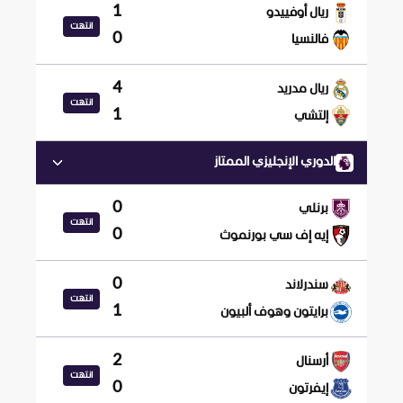
1
ريال أوفييدو
انتهت
0
فالنسيا
4
ريال مدريد
انتهت
1
إلتشي
الدوري الإنجليزي الممتاز
0
برنلي
انتهت
0
إيه إف سي بورنموث
0
سندرلاند
انتهت
1
برايتون وهوف ألبيون
2
أرسنال
انتهت
0
إيفرتون