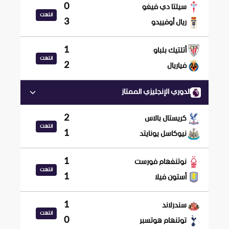
0
سيلتا دي فيغو
انتهت
3
ريال أوفييدو
1
أتلتيك بلباو
انتهت
2
فياريال
الدوري الإنجليزي الممتاز
2
كريستال بالاس
انتهت
1
نيوكاسل يونايتد
1
نوتنغهام فورست
انتهت
1
أستون فيلا
1
سندرلاند
انتهت
0
توتنهام هوتسبر