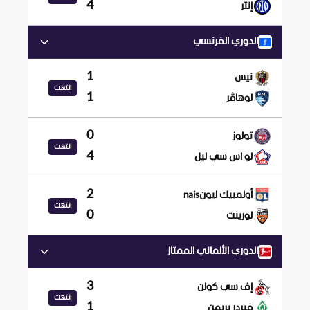
4
إنتر
الدوري الفرنسي
1
نيس
انتهت
1
لوهاڤر
0
تولوز
انتهت
4
لو اس سي ليل
2
أولمبيك ليونnais
انتهت
0
لورينت
الدوري الألماني الممتاز
3
إف سي كولن
انتهت
1
فيردر بريمن