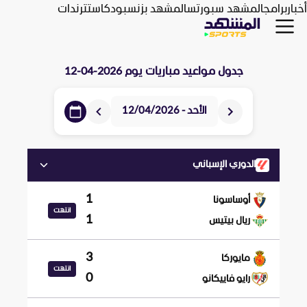
أخبار
برامج
المشهد سبورتس
المشهد بزنس
بودكاست
ترندات
جدول مواعيد مباريات يوم
2026-04-12
الأحد - 12/04/2026
الدوري الإسباني
1
أوساسونا
انتهت
1
ريال بيتيس
3
مايوركا
انتهت
0
رايو فاييكانو