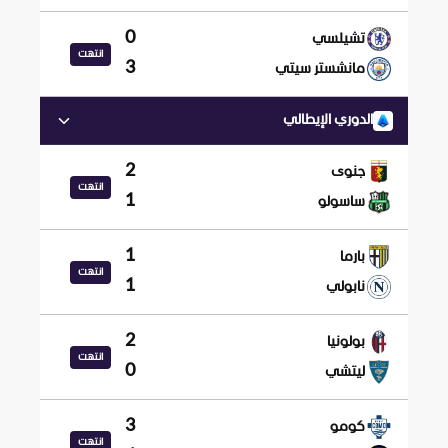
0
تشيلسي
انتهت
3
مانشستر سيتي
الدوري الإيطالي
2
جنوى
انتهت
1
ساسولو
1
بارما
انتهت
1
نابولي
2
بولونيا
انتهت
0
ليتشي
3
كومو
انتهت