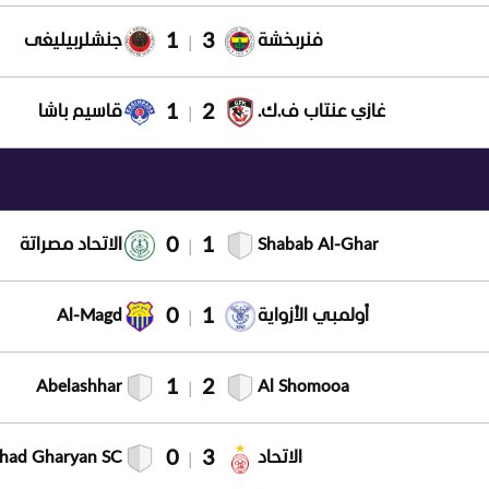
1
3
فنربخشة
جنشلربيليغی
|
1
2
غازي عنتاب ف.ك.
قاسيم باشا
|
0
1
Shabab Al-Ghar
الاتحاد مصراتة
|
0
1
أولمبي الأزواية
Al-Magd
|
1
2
Abelashhar
Al Shomooa
|
0
3
الاتحاد
tihad Gharyan SC
|