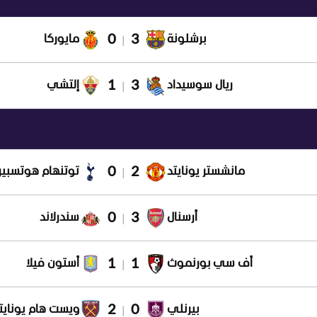
0
3
برشلونة
مايوركا
|
1
3
ريال سوسيداد
إلتشي
|
0
2
مانشستر يونايتد
توتنهام هوتسبير
|
0
3
أرسنال
سندرلاند
|
1
1
أف سي بورنموث
أستون فيلا
|
2
0
بيرنلي
ويست هام يونايت
|