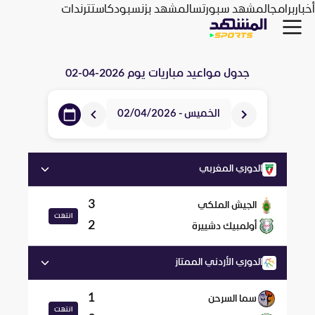
أخبار
برامج
المشهد سبورتس
المشهد بزنس
بودكاست
ترندات
جدول مواعيد مباريات يوم
2026-04-02
الخميس - 02/04/2026
الدوري المغربي
3
الجيش الملكي
انتهت
2
أولمبيك دشييرة
الدوري الأردني الممتاز
1
سما السرحن
انتهت