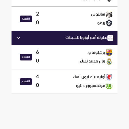
2
سانتوس
انتهت
0
ريمو
بطولة أمم أوروبا للسيدات
6
برشلونة و.
انتهت
0
ريال مدريد نساء
4
أوليمبيك ليون نساء
انتهت
0
فولفسبورغ دبليو