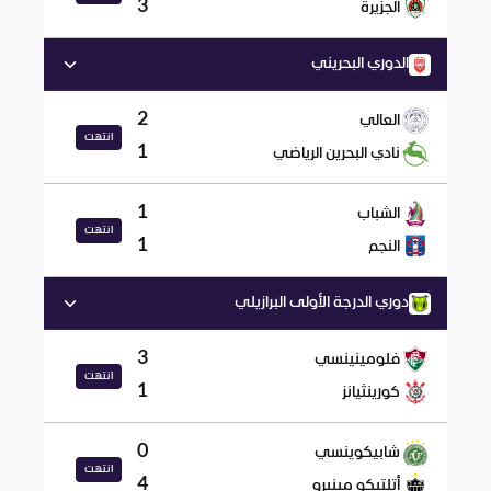
3
الجزيرة
الدوري البحريني
2
العالي
انتهت
1
نادي البحرين الرياضي
1
الشباب
انتهت
1
النجم
دوري الدرجة الأولى البرازيلي
3
فلومينينسي
انتهت
1
كورينثيانز
0
شابيكوينسي
انتهت
4
أتلتيكو مينيرو