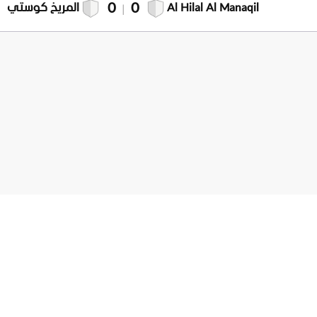
0
0
Al Hilal Al Manaqil
المريخ كوستي
|