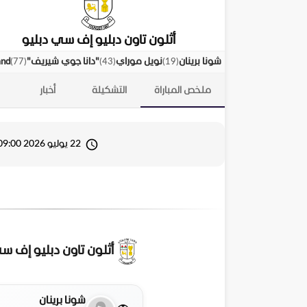
أثلون تاون دبليو إف سي دبليو
)
77
(
)
43
(
)
19
(
شونا برينان
نويل موراي
"دانا جوي شيريف"
and
ملخص المباراة
التشكيلة
أخبار
22 يوليو 2026 09:00
أثلون تاون دبليو إف س
شونا برينان