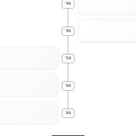
'
46
'
46
'
54
'
66
'
66