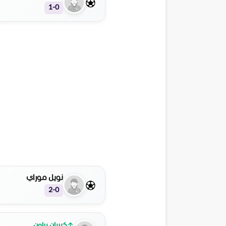
1-0
نويل موراي
2-0
↑
كيريان براون