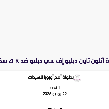
ة
أثلون تاون دبليو إف سي دبليو
ضد
ZFK سكوبجي 2014 و.
بطولة أمم أوروبا للسيدات
انتهت
22 يوليو 2026