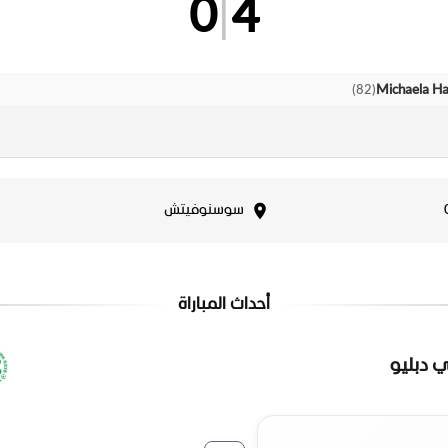
0
|
4
)
82
(
Michaela H
سوسنوفيتش
أحداث المباراة
ي دبليو