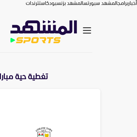
أخبار
برامج
المشهد سبورتس
المشهد بزنس
بودكاست
ترندات
تغطية حية مبارا