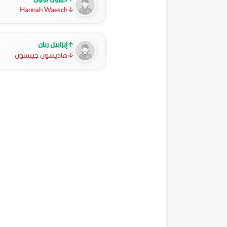
Hannah Waesch
↓
↑
إيزابيل ريان
↓
ماديسون جيبسون