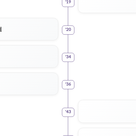
'
19
إ
'
20
'
34
'
36
'
43