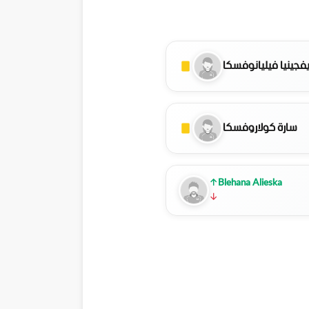
يفجينيا فيليانوفسكا
سارة كولاروفسكا
↑
Blehana Alieska
↓