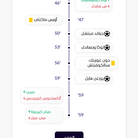
↑
أوتار كيتايشفيلي
46
'
↓
س. سايدل
أويس ماكنتي
'
47
جيلاند ميتشل
50
'
لوكا وينهاندل
53
'
جون غورينك
56
'
ستانكوفيتش
يورغن هايل
59
'
صبري
↑
'
59
ألكسندروس كيزيريديس
↓
صباح كيرجوتا
↑
'
59
سي. ميلر
↓