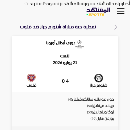
أخبار
برامج
المشهد سبورتس
المشهد بزنس
بودكاست
ترندات
تغطية حية مباراة
شتورم جراز
ضد
قلوب
دوري أبطال أوروبا
انتهت
21 يوليو 2026
0
|
4
شتورم جراز
قلوب
جون غورينك ستانكوفيتش
)
4
(
جيلاند ميتشل
)
50
(
لوكا وينهاندل
)
53
(
يورغن هايل
)
59
(