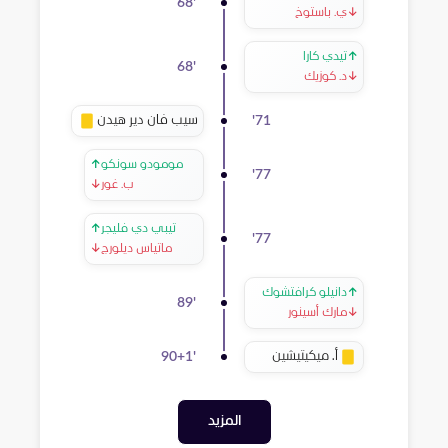
68
'
↓
ي. باستوخ
↑
تيدي كارا
68
'
↓
د. كوزيك
سيب فان دير هيدن
'
71
مومودو سونكو
↑
'
77
ب. غور
↓
تيبي دي فليجر
↑
'
77
ماتياس ديلورج
↓
↑
دانيلو كرافتشوك
89
'
↓
مارك أسينور
أ. ميكيتيشين
90+1
'
المزيد