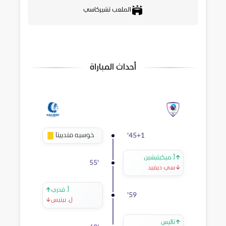
الملعب تشيركاسي
أحداث المباراة
خوسيه مندييتا
'
45+1
↑
أ. ميكيتيشين
55
'
↓
سي ديفيد
أ. قدري
↑
'
59
ل. بينيس
↓
↑
تاليس