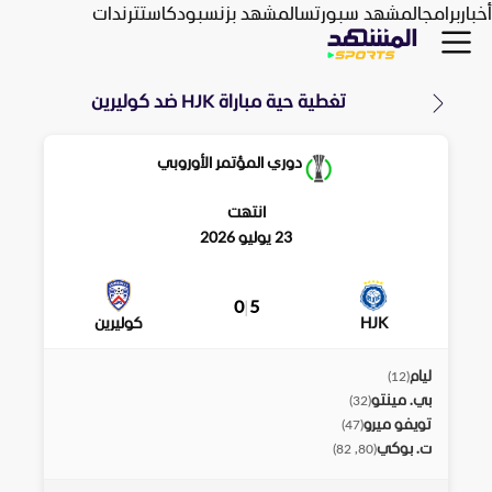
أخبار
برامج
المشهد سبورتس
المشهد بزنس
بودكاست
ترندات
تغطية حية مباراة
HJK
ضد
كوليرين
دوري المؤتمر الأوروبي
انتهت
23 يوليو 2026
0
|
5
HJK
كوليرين
ليام
)
12
(
بي. مينتو
)
32
(
تويفو ميرو
)
47
(
ت. بوكي
)
80, 82
(