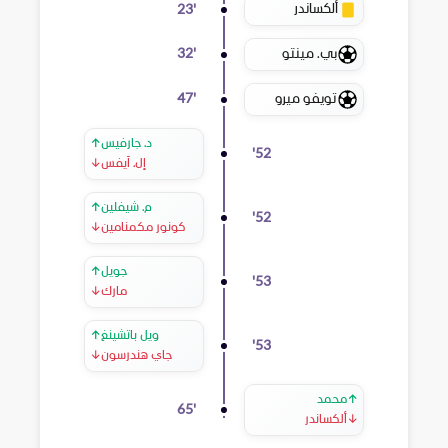
ألكساندر
23
'
بي. مينتو
32
'
تويفو ميرو
47
'
د. جارفيس
↑
'
52
إل. آيفس
↓
م. شيفلين
↑
'
52
كونور مكمنامين
↓
جويل
↑
'
53
مارك
↓
ويل باتشينغ
↑
'
53
جاي هندرسون
↓
↑
محمد
65
'
↓
ألكساندر