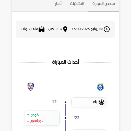
ملخص المباراة
التشكيلة
أخبار
23 يوليو 2026 16:00
هلسنكي
ملعب بولت
أحداث المباراة
ليام
12
'
كودي
↑
'
22
أ. ويلسون
↓