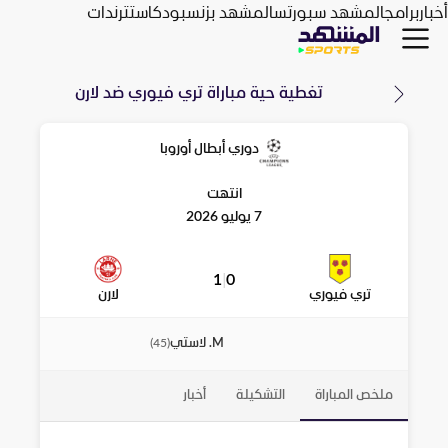
أخبار
برامج
المشهد سبورتس
المشهد بزنس
بودكاست
ترندات
تغطية حية مباراة
تري فيوري
ضد
لارن
دوري أبطال أوروبا
انتهت
7 يوليو 2026
1
|
0
تري فيوري
لارن
M. لاستي
)
45
(
ملخص المباراة
التشكيلة
أخبار