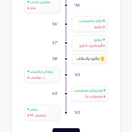
بنيامين ماجي
↑
'
46
سام
↓
↑
ماتيا سانسيسي
56
'
↓
بييترو
↑
جوليو
57
'
↓
أليساندرو داداريو
ماتيو برانديللي
58
'
جوردان ماكينيف
↑
'
63
ر. دوهرتي
↓
↑
فيديريكو بيساريسي
63
'
↓
سيموني ريا
جوش
↑
'
63
M. جيبسون
↓