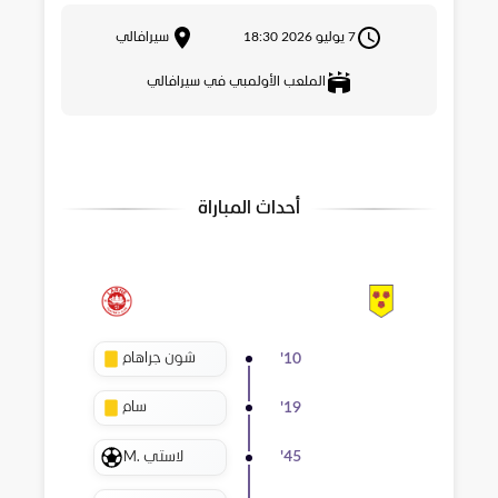
7 يوليو 2026 18:30
سيرافالي
الملعب الأولمبي في سيرافالي
أحداث المباراة
شون جراهام
'
10
سام
'
19
M. لاستي
'
45