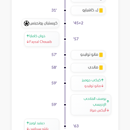
ل. كاشيارو
31
'
كريستيان روتجينس
'
45+2
خوان كامارا
↑
'
57
↓
Faysal Chouaib
مانو توليدو
57
'
ماندي
58
'
↑
كيكي جوميز
59
'
↓
مانو توليدو
يوسف الفلاحي
↑
59
'
الإدريسي
↓
أليكس مولا
ديفيد لوبيز
↑
'
63
بابلو سيرافين
↓