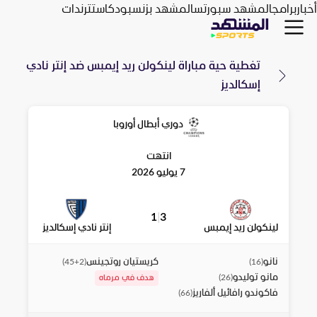
أخبار
برامج
المشهد سبورتس
المشهد بزنس
بودكاست
ترندات
تغطية حية مباراة
لينكولن ريد إيمبس
ضد
إنتر نادي
إسكالديز
دوري أبطال أوروبا
انتهت
7 يوليو 2026
1
|
3
لينكولن ريد إيمبس
إنتر نادي إسكالديز
نانو
كريستيان روتجينس
)
45+2
(
)
16
(
مانو توليدو
)
26
(
هدف في مرماه
فاكوندو رافائيل ألفاريز
)
66
(