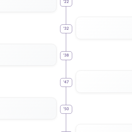
'
22
'
32
'
38
'
47
'
50