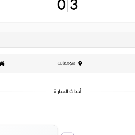
0
|
3
سومغايت
أحداث المباراة