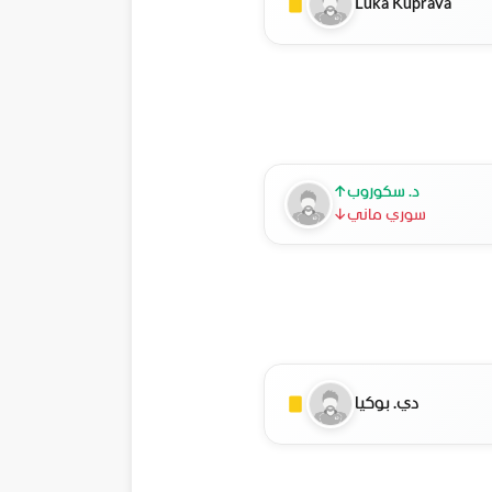
Luka Kuprava
د. سكوروب
↑
سوري ماني
↓
دي. بوكيا