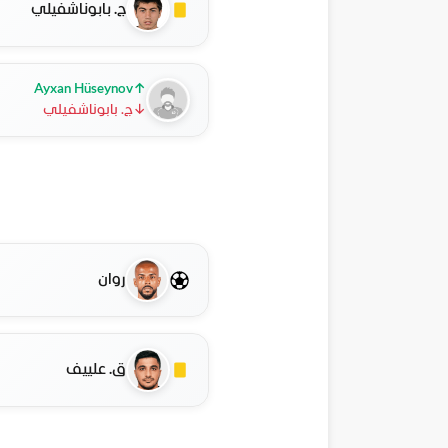
ج. بابوناشفيلي
Ayxan Hüseynov
↑
↓
ج. بابوناشفيلي
روان
ق. علييف