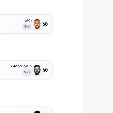
روان
1-0
د. فولكوفي
2-0