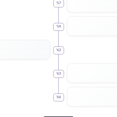
'
57
'
59
'
62
'
63
'
66