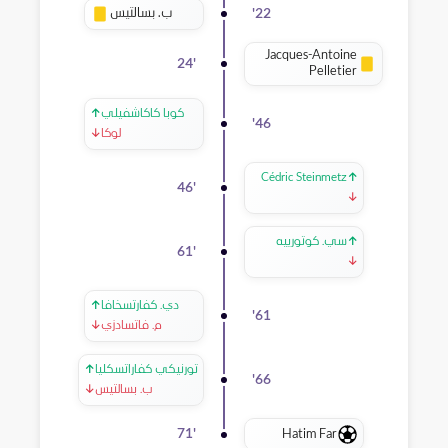
ب. بسالتيس
'
22
Jacques-Antoine
24
'
Pelletier
كوبا كاكاشفيلي
↑
'
46
لوكا
↓
Cédric Steinmetz
↑
46
'
↓
↑
سي. كوتورييه
61
'
↓
دي. كفارتسخافا
↑
'
61
م. فاتسادزي
↓
تورنيكي كفاراتسكليا
↑
'
66
ب. بسالتيس
↓
Hatim Far
71
'