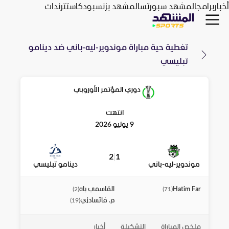
أخبار
برامج
المشهد سبورتس
المشهد بزنس
بودكاست
ترندات
تغطية حية مباراة
موندوير-ليه-باني
ضد
دينامو
تبليسي
دوري المؤتمر الأوروبي
انتهت
9 يوليو 2026
2
|
1
موندوير-ليه-باني
دينامو تبليسي
Hatim Far
القاسمي باه
)
2
(
)
71
(
م. فاتسادزي
)
19
(
ملخص المباراة
التشكيلة
أخبار