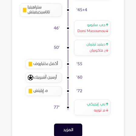
ستراهينيا
'
45+4
تاناسيجيفيتش
↑
جي. سابوبو
46
'
Domi Massoumou
↓
↑
ديفيد ترتريان
50
'
↓
ر. هاكوبيان
أكمل بختياروف
'
55
أرسين أشيربيك
'
60
ه. إيليتش
'
72
↑
بي. إيجيكي
77
'
↓
م. توريه
المزيد