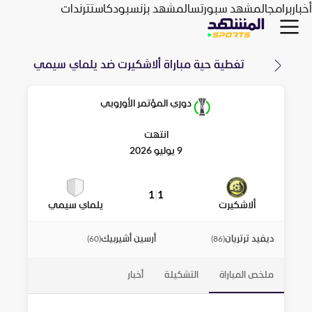
أخبار
برامج
المشهد سبورتس
المشهد بزنس
بودكاست
ترندات
تغطية حية مباراة
ألاشكيرت
ضد
يلماي سيمي
دوري المؤتمر الأوروبي
انتهت
9 يوليو 2026
1
|
1
ألاشكيرت
يلماي سيمي
ديفيد ترتريان
أرسين أشيربيك
)
60
(
)
86
(
ملخص المباراة
التشكيلة
أخبار