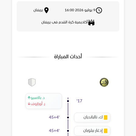
9 يوليو 2026 16:00
يريفان
أكاديمية كرة القدم في يريفان
أحداث المباراة
د. بالاسيو
↑
'
17
ر. أورازوف
↓
ك. نالبانديان
45+4
'
إدغار بيلويان
45+4
'