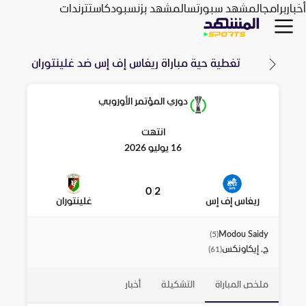
أخبار
برامج
المشهد سبورتس
المشهد بزنس
بودكاست
ترندات
تغطية حية مباراة
ريغاس إف إس
ضد
غلينتوران
دوري المؤتمر الأوروبي
انتهت
16 يوليو 2026
0
|
2
ريغاس إف إس
غلينتوران
Modou Saidy
)
5
(
ج. إيكاونكس
)
61
(
ملخص المباراة
التشكيلة
أخبار