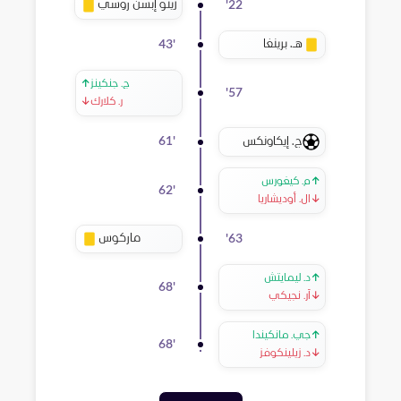
زينو إبسن روسي
'
22
هـ. برينغا
43
'
ج. جنكينز
↑
'
57
ر. كلارك
↓
ج. إيكاونكس
61
'
↑
م. كيغورس
62
'
↓
ال. أوديشاريا
ماركوس
'
63
↑
د. ليمايتش
68
'
↓
آر. نجيكي
↑
جي. مانكيندا
68
'
↓
د. زيلينكوفز