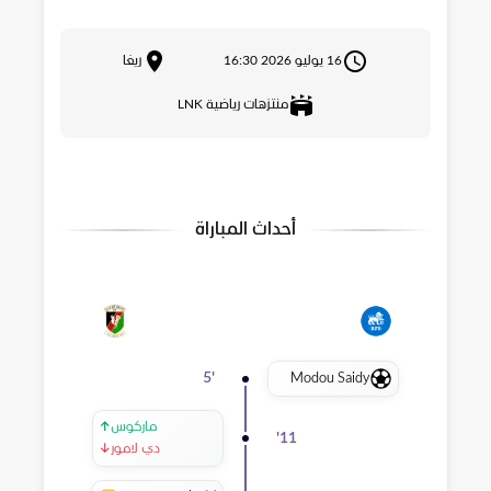
16 يوليو 2026 16:30
ريغا
منتزهات رياضية LNK
أحداث المباراة
Modou Saidy
5
'
ماركوس
↑
'
11
دي لامور
↓