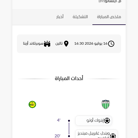
م. أينسالو
)
89
(
ملخص المباراة
التشكيلة
أخبار
16 يوليو 2026 16:30
تالين
سوبرتلاند أرينا
أحداث المباراة
إينوك أوتو
4
'
ويندل غابرييل مينديز
20
'