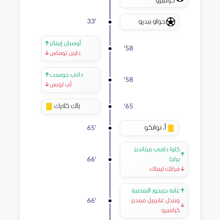
كرافيرو
جواو بيدرو
33
'
أوسيان إيفانز
↑
'
58
دارين توماس
↓
داني جوسيت
↑
'
58
آي لويس
↓
زاك كلارك
'
65
أ. نوانكو
65
'
كاوا دافي فرنانديز
↑
66
'
براجا
↓
فرانك ليفاك
↑
غابة جريجور النفضية
66
'
ويندل غابرييل مينديز
↓
كرافيرو