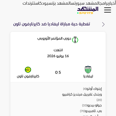
أخبار
برامج
المشهد سبورتس
المشهد بزنس
بودكاست
ترندات
تغطية حية مباراة
ليفاديا
ضد
كايرنارفون تاون
دوري المؤتمر الأوروبي
انتهت
16 يوليو 2026
0
|
5
ليفاديا
كايرنارفون تاون
إينوك أوتو
)
4
(
ويندل غابرييل مينديز كرافيرو
)
20
(
جواو بيدرو
)
33
(
بي. تامبيدو
)
70
(