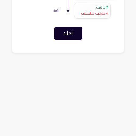
↑
ه. ليف
66
'
↓
جوزيف سالستي
المزيد