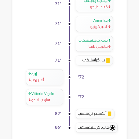
↑
بيسارت إبرايمي
71
'
↓
فهد ندزنجو
Armir Isa
↑
71
'
↓
ألمير كريزيو
↑
في. كرستيفسكي
71
'
↓
فابريس تامبا
ب. كراسنيكي
71
'
إبرة
↑
'
72
ألدير رويز
↓
↑
Vittorio Vigolo
'
72
شاردي لاندو
↓
ألكسندر ترومسي
82
'
في. كرستيفسكي
86
'