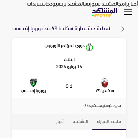
أخبار
برامج
المشهد سبورتس
المشهد بزنس
بودكاست
ترندات
تغطية حية مباراة
سكنديا ٧٩
ضد
يوروپا إف سي
دوري المؤتمر الأوروبي
انتهت
16 يوليو 2026
0
|
1
سكنديا ٧٩
يوروپا إف سي
في. كرستيفسكي
)
86
(
ملخص المباراة
التشكيلة
أخبار