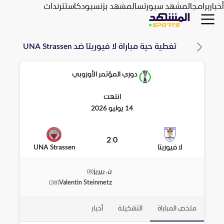
أخبار
برامج
المشهد سبورتس
المشهد بزنس
بودكاست
ترندات
تغطية حية مباراة
لا فيوريتا
ضد
UNA Strassen
دوري المؤتمر الأوروبي
انتهت
14 يوليو 2026
2
|
0
لا فيوريتا
UNA Strassen
ن. بيريز
)
8
(
Valentin Steinmetz
)
38
(
ملخص المباراة
التشكيلة
أخبار