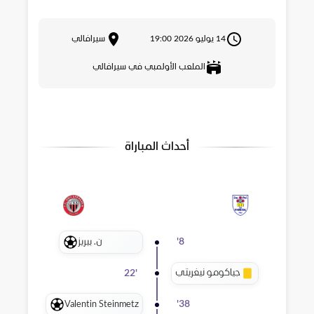
14 يوليو 2026 19:00
سيرافالي
الملعب الأولمبي في سيرافالي
أحداث المباراة
ن. بيريز
'
8
جياكومو نيغريتي
22
'
Valentin Steinmetz
'
38