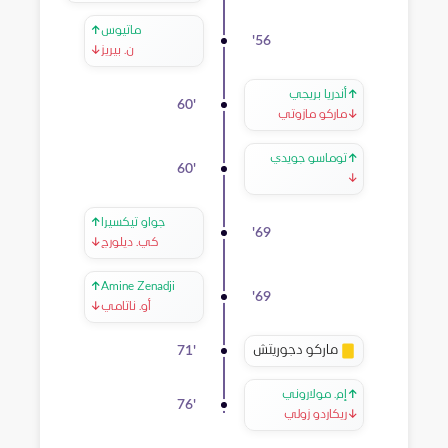
ماتيوس
↑
'
56
ن. بيريز
↓
↑
أندريا بريجي
60
'
↓
ماركو مازوتي
↑
توماسو جويدي
60
'
↓
جواو تيكسيرا
↑
'
69
كي. ديلورج
↓
↑
Amine Zenadji
'
69
أو. ناتامي
↓
ماركو دجوريتش
71
'
↑
إم. مولاروني
76
'
↓
ريكاردو زولي