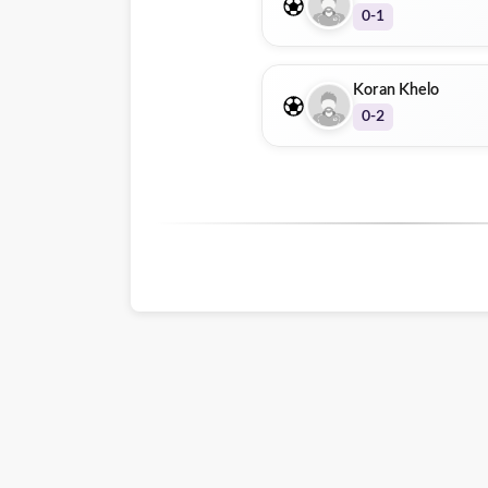
0-1
Koran Khelo
0-2