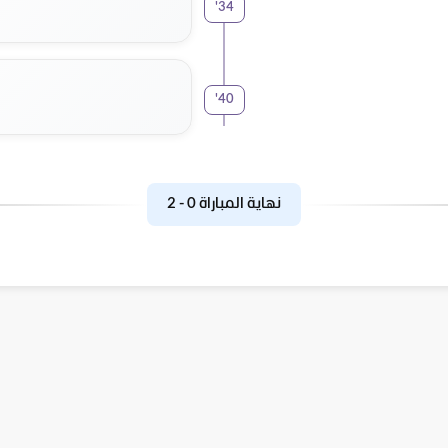
'
34
'
40
نهاية المباراة
0
-
2