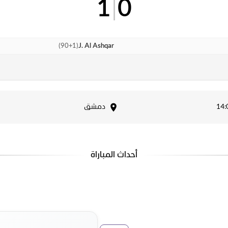
1
|
0
)
90+1
(
J. Al Ashqar
دمشق
أحداث المباراة