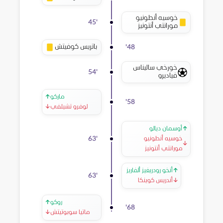
خوسيه أنطونيو
45
'
مورانتي أنتونيز
باتريس كوفيتش
'
48
خورخي ساليناس
54
'
فياديرو
ماركو
↑
'
58
لوفرو تشيلفي
↓
↑
أوسمان ديالو
63
'
خوسيه أنطونيو
↓
مورانتي أنتونيز
↑
أنخو رودريغيز ألفاريز
63
'
↓
أندريس كوينكا
روكو
↑
'
68
ماتيا سوبوتيتش
↓