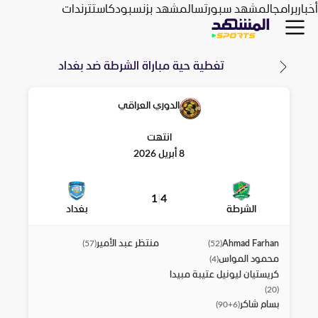
أخبار
برامج
المشهد سبورتس
المشهد بزنس
بودكاست
ترندات
تغطية حية مباراة
الشرطة
ضد
بغداد
الدوري العراقي
انتهت
8 أبريل 2026
1
|
4
الشرطة
بغداد
Ahmad Farhan
منتظر عبد الأمير
)
57
(
)
52
(
محمود المواس
)
4
(
كريستيان ليونيل عتيبة مبيدا
)
20
(
بسام شاكر
)
90+6
(