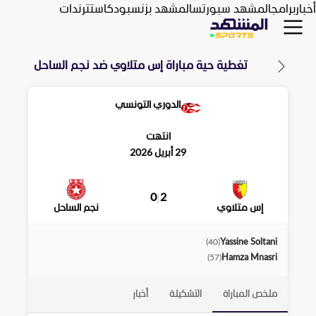
أخبار
برامج
المشهد سبورتس
المشهد بزنس
بودكاست
ترندات
تغطية حية مباراة
إس متلاوي
ضد
نجم الساحل
الدوري التونسي
انتهت
29 أبريل 2026
0
|
2
إس متلاوي
نجم الساحل
Yassine Soltani
)
40
(
Hamza Mnasri
)
57
(
ملخص المباراة
التشكيلة
أخبار