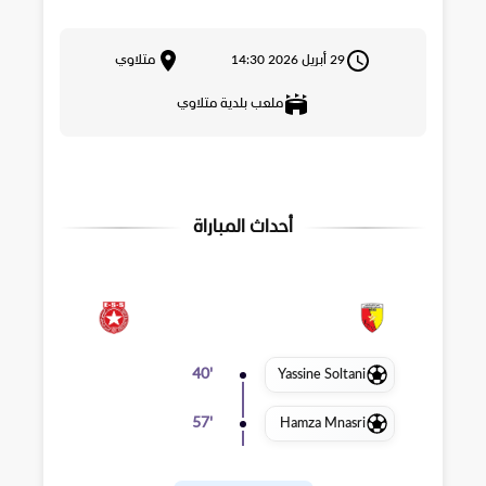
29 أبريل 2026 14:30
متلاوي
ملعب بلدية متلاوي
أحداث المباراة
Yassine Soltani
40
'
Hamza Mnasri
57
'