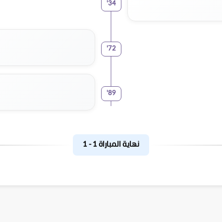
'
34
'
72
'
89
نهاية المباراة
1
-
1