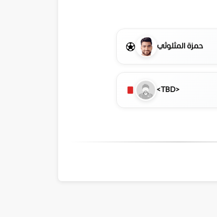
حمزة المثلوثي
<TBD>