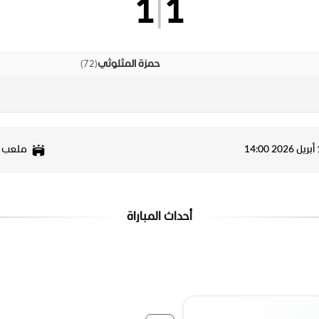
1
|
1
)
72
(
حمزة المثلوثي
14:
ملعب س
أحداث المباراة