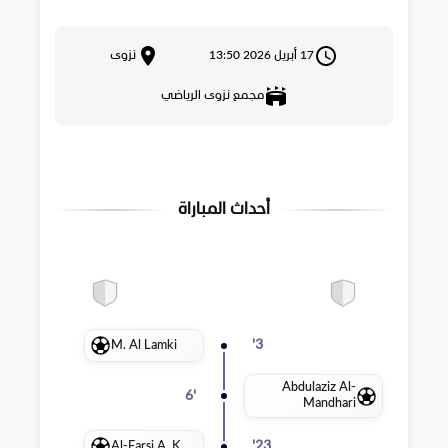
17 أبريل 2026 13:50
نزوى
مجمع نزوى الرياضي
أحداث المباراة
M. Al Lamki
'
3
Abdulaziz Al-
6
'
Mandhari
Al-Farsi A. K.
'
23