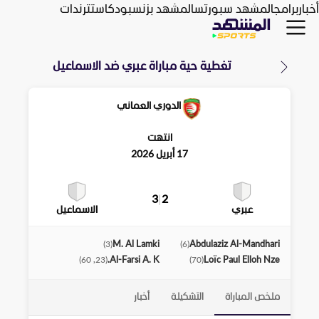
أخبار
برامج
المشهد سبورتس
المشهد بزنس
بودكاست
ترندات
تغطية حية مباراة
عبري
ضد
الاسماعيل
الدوري العماني
انتهت
17 أبريل 2026
3
|
2
عبري
الاسماعيل
M. Al Lamki
Abdulaziz Al-Mandhari
)
3
(
)
6
(
Al-Farsi A. K.
Loïc Paul Elloh Nze
)
23, 60
(
)
70
(
ملخص المباراة
التشكيلة
أخبار