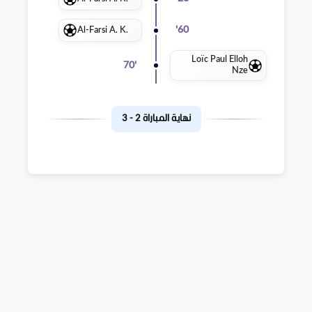
Al-Farsi A. K.
'
60
Loïc Paul Elloh
70
'
Nze
نهاية المباراة
2
-
3