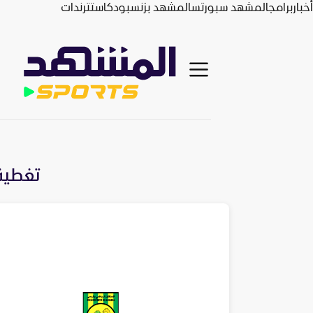
أخبار
برامج
المشهد سبورتس
المشهد بزنس
بودكاست
ترندات
تغطية 