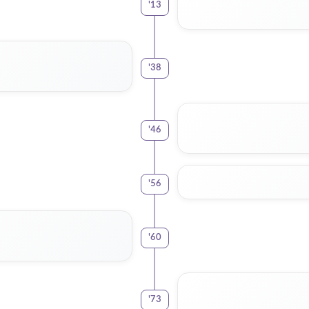
'
13
'
38
'
46
'
56
'
60
'
73