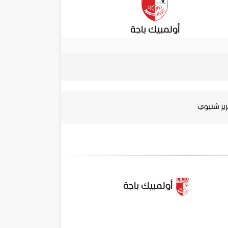
أولمبيك باجة
زيز شتيوي
أولمبيك باجة