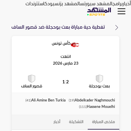
أخبار
برامج
المشهد سبورتس
المشهد بزنس
بودكاست
ترندات
تغطية حية مباراة
بعث بوحجلة
ضد
قصور الساف
كأس تونس
انتهت
23 مارس 2026
1
|
2
بعث بوحجلة
قصور الساف
Ali Amine Ben Turkia
Abdelkader Naghmouchi
)
41
(
)
19
(
Hassene Mouelhi
)
111
(
ملخص المباراة
التشكيلة
أخبار