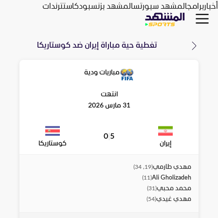
أخبار
برامج
المشهد سبورتس
المشهد بزنس
بودكاست
ترندات
تغطية حية مباراة
إيران
ضد
كوستاريكا
مباريات ودية
انتهت
31 مارس 2026
0
|
5
إيران
كوستاريكا
مهدي طارمي
)
19, 34
(
Ali Gholizadeh
)
11
(
محمد محبي
)
31
(
مهدي غيدي
)
54
(