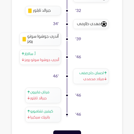
جيرالد تايلور
'
32
مهدي طارمي
34
'
أندري جوشوا سوتو
'
39
رويز
أ. سالازار
↑
'
46
أندري جوشوا سوتو رويز
↓
↑
احسان حاج‌صفی
46
'
↓
ميلاد محمدي
فرنان فايرون
↑
'
46
جيرالد تايلور
↓
كيفين تشامورو
↑
'
46
باتريك سيكيرا
↓