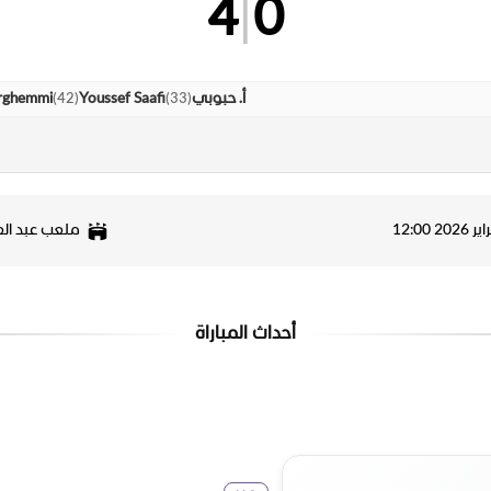
4
|
0
)
42
(
)
33
(
أ. حبوبي
Youssef Saafi
rghemmi
ملعب عبد الع
أحداث المباراة