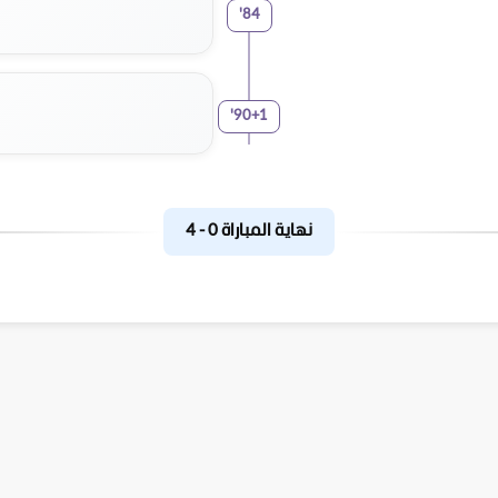
'
84
'
90+1
نهاية المباراة
0
-
4