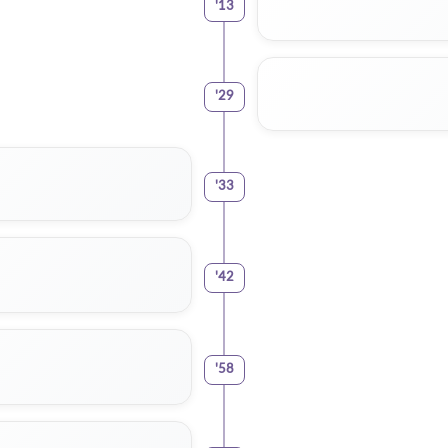
'
13
'
29
'
33
'
42
'
58