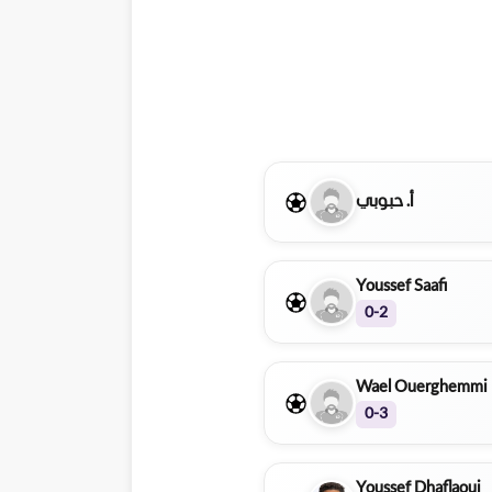
أ. حبوبي
Youssef Saafi
0-2
Wael Ouerghemmi
0-3
Youssef Dhaflaoui