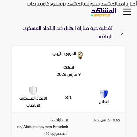
أخبار
برامج
المشهد سبورتس
المشهد بزنس
بودكاست
ترندات
تغطية حية مباراة
الهلال
ضد
الاتحاد العسكري
الرياضي
الدوري الليبي
انتهت
9 مارس 2026
3
|
1
الاتحاد العسكري
الهلال
الرياضي
جعفر ادريس
هـ. داراي
)
2
(
)
62
(
Abdulmohaymen Emseimir
)
19
(
ز. منصوري
)
59
(