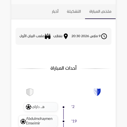
ملخص المباراة
التشكيلة
أخبار
9 مارس 2026 20:30
بنغازي
ملعب البيان الأول
أحداث المباراة
هـ. داراي
'
2
Abdulmohaymen
'
19
Emseimir