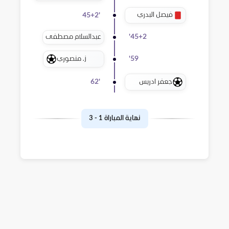
فيصل البدري
45+2
'
عبدالسلام مصطفى
'
45+2
ز. منصوري
'
59
جعفر ادريس
62
'
نهاية المباراة
1
-
3