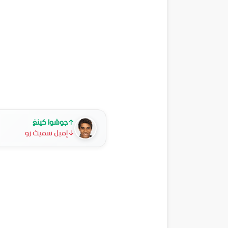
↑
جوشوا كينغ
↓
إميل سميث رو