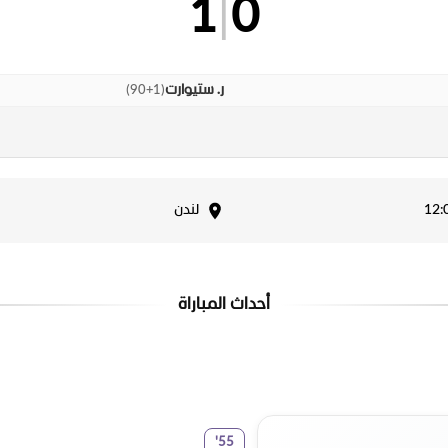
1
|
0
)
90+1
(
ر. ستيوارت
لندن
أحداث المباراة
'
55