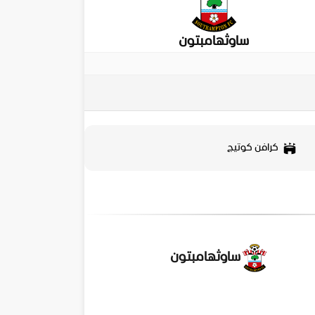
ساوثهامبتون
كرافن كوتيج
ساوثهامبتون