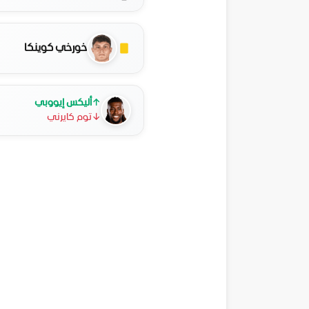
خورخي كوينكا
↑
أليكس إيووبي
↓
توم كايرني