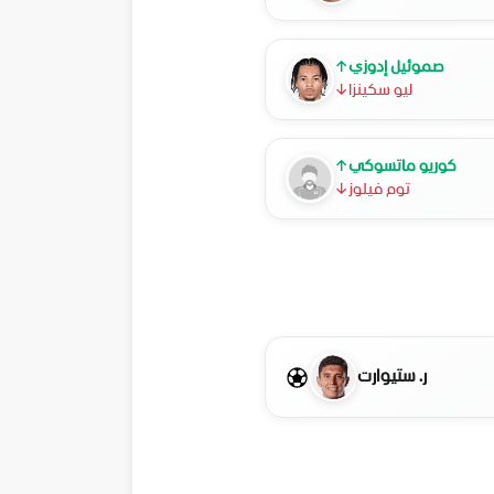
صموئيل إدوزي
↑
ليو سكينزا
↓
كوريو ماتسوكي
↑
توم فيلوز
↓
ر. ستيوارت