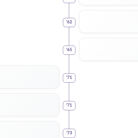
'
62
'
65
'
71
'
71
'
73