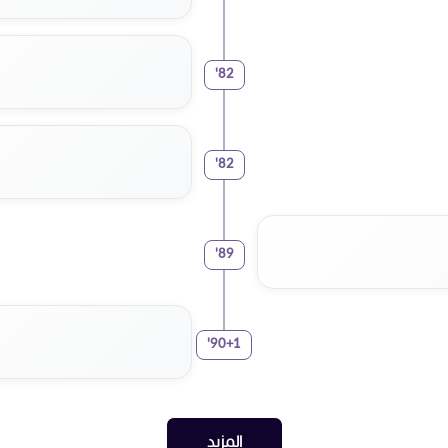
'
82
'
82
'
89
'
90+1
المزيد