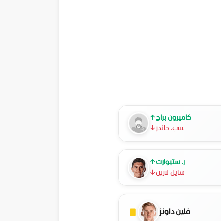
كاميرون براج
↑
سي. جاندر
↓
ر. ستيوارت
↑
سايل لارين
↓
فلين داونز