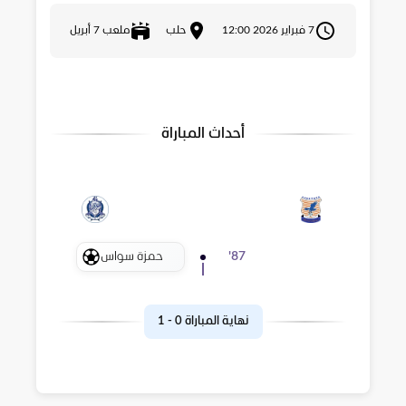
7 فبراير 2026 12:00
حلب
ملعب 7 أبريل
أحداث المباراة
حمزة سواس
'
87
نهاية المباراة
0
-
1