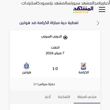
أخبار
برامج
المشهد سبورتس
المشهد بزنس
بودكاست
ترندات
تغطية حية مباراة
الكرامة
ضد
هوتين
الدوري السوري
انتهت
7 فبراير 2026
1
|
0
الكرامة
هوتين
حمزة سواس
)
87
(
ملخص المباراة
التشكيلة
أخبار