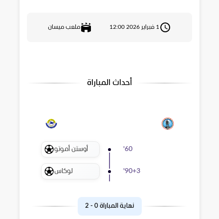
1 فبراير 2026 12:00
ملعب ميسان
أحداث المباراة
أوستن أموتو
'
60
لوكاس
'
90+3
نهاية المباراة
0
-
2