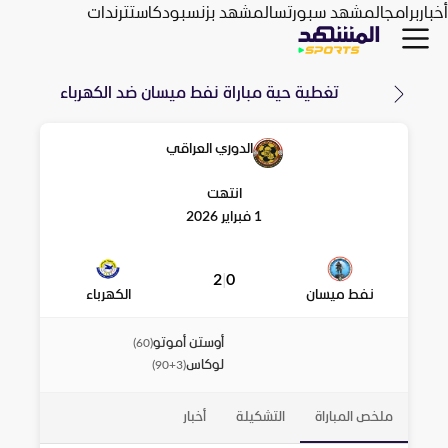
أخبار
برامج
المشهد سبورتس
المشهد بزنس
بودكاست
ترندات
تغطية حية مباراة
نفط ميسان
ضد
الكهرباء
الدوري العراقي
انتهت
1 فبراير 2026
2
|
0
نفط ميسان
الكهرباء
أوستن أموتو
)
60
(
لوكاس
)
90+3
(
ملخص المباراة
التشكيلة
أخبار