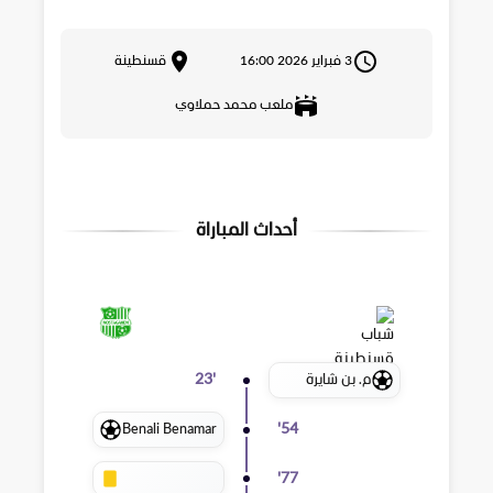
3 فبراير 2026 16:00
قسنطينة
ملعب محمد حملاوي
أحداث المباراة
م. بن شايرة
23
'
Benali Benamar
'
54
'
77