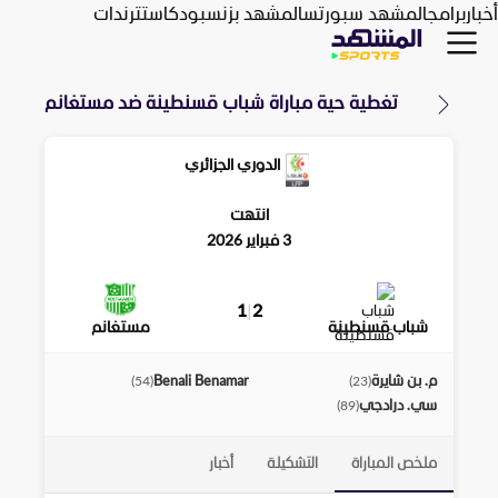
أخبار
برامج
المشهد سبورتس
المشهد بزنس
بودكاست
ترندات
تغطية حية مباراة
شباب قسنطينة
ضد
مستغانم
الدوري الجزائري
انتهت
3 فبراير 2026
1
|
2
شباب قسنطينة
مستغانم
م. بن شايرة
Benali Benamar
)
54
(
)
23
(
سي. درادجي
)
89
(
ملخص المباراة
التشكيلة
أخبار