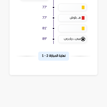
77
'
هـ. باوش
77
'
81
'
سي. درادجي
89
'
نهاية المباراة
2
-
1