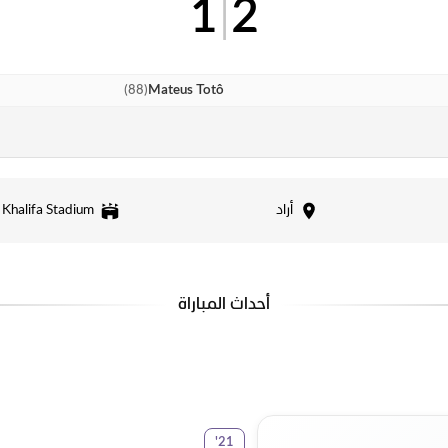
1
|
2
)
88
(
Mateus Totô
أراد
 Khalifa Stadium
أحداث المباراة
'
21