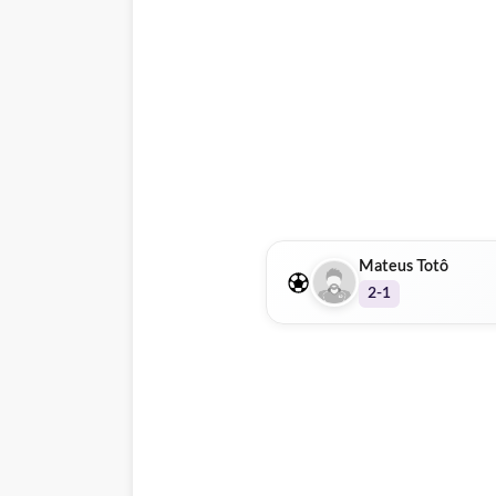
Mateus Totô
2-1