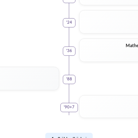
'
24
Mathe
'
36
'
88
'
90+7