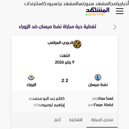
أخبار
برامج
المشهد سبورتس
المشهد بزنس
بودكاست
ترندات
تغطية حية مباراة
نفط ميسان
ضد
الزوراء
الدوري العراقي
انتهت
9 يناير 2026
2
|
2
نفط ميسان
الزوراء
Alaa Saad
كاظم رعد البو محمد
)
6
(
)
40
(
Faqar Abdul
إبراهيم توميوى
)
52
(
)
69
(
ملخص المباراة
التشكيلة
أخبار