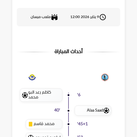
9 يناير 2026 12:00
ملعب ميسان
أحداث المباراة
كاظم رعد البو
'
6
محمد
Alaa Saad
40
'
محمد قاسم
'
45+1