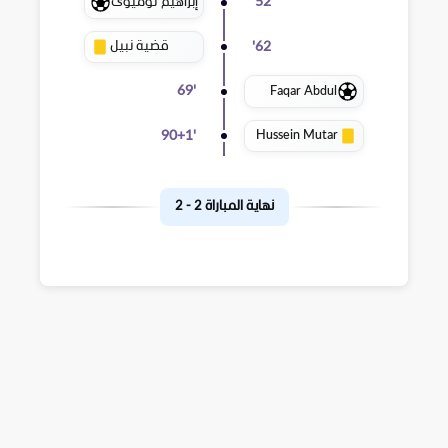
إبراهيم توميوى
'
52
قضية نبيل
'
62
Faqar Abdul
69
'
Hussein Mutar
90+1
'
نهاية المباراة
2
-
2