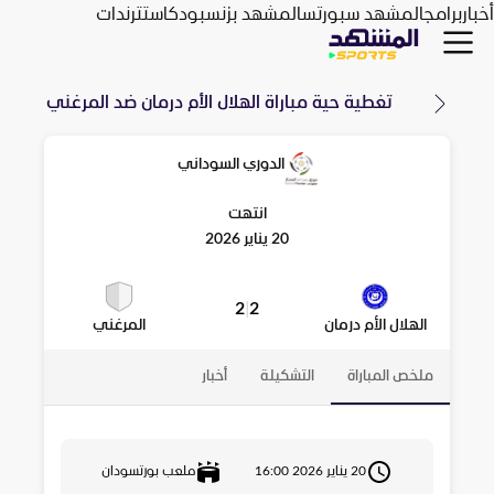
أخبار
برامج
المشهد سبورتس
المشهد بزنس
بودكاست
ترندات
تغطية حية مباراة
الهلال الأم درمان
ضد
المرغني
الدوري السوداني
انتهت
20 يناير 2026
2
|
2
الهلال الأم درمان
المرغني
ملخص المباراة
التشكيلة
أخبار
20 يناير 2026 16:00
ملعب بورتسودان