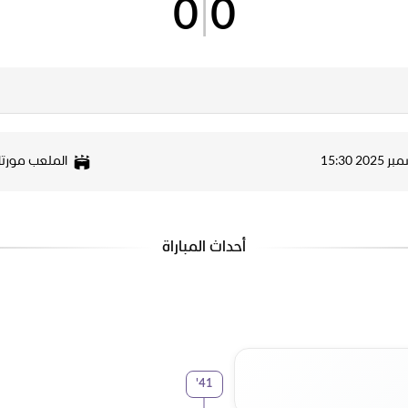
0
|
0
الملعب مورتاز
أحداث المباراة
'
41