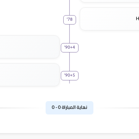
H
'
78
'
90+4
'
90+5
نهاية المباراة
0
-
0