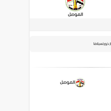
الموصل
 خورتسيلافا
الموصل