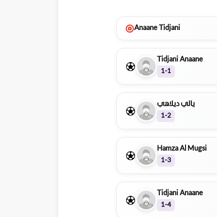
Anaane Tidjani
Tidjani Anaane
1-1
يالي ديلاهي
1-2
Hamza Al Mugsi
1-3
Tidjani Anaane
1-4