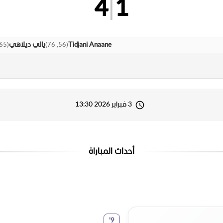
4
|
1
65
(
)
56, 76
(
Tidjani Anaane
يالي ديلاهي
3 فبراير 2026 13:30
أحداث المباراة
'
9