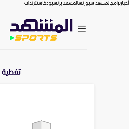
أخبار
برامج
المشهد سبورتس
المشهد بزنس
بودكاست
ترندات
تغطية ح