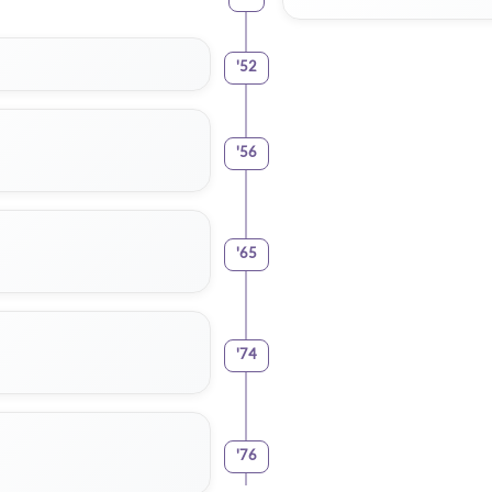
'
52
'
56
'
65
'
74
'
76