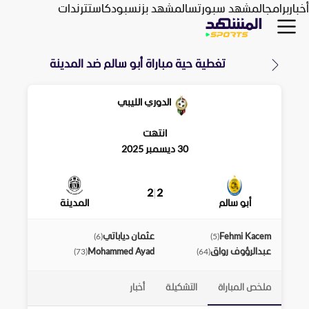
أخبار
برامج
المشهد سبورتس
المشهد بزنس
بودكاست
ترندات
تغطية حية مباراة
أبو سالم
ضد
المدينة
الدوري الليبي
انتهت
30 ديسمبر 2025
2
|
2
أبو سالم
المدينة
Fehmi Kacem
عثمان دياباتي
)
6
(
)
5
(
عبدالرؤوف رواق
Mohammed Ayad
)
73
(
)
64
(
ملخص المباراة
التشكيلة
أخبار