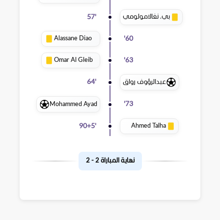
بي. نغالامولومي
57
'
Alassane Diao
'
60
Omar Al Gleib
'
63
عبدالرؤوف رواق
64
'
Mohammed Ayad
'
73
Ahmed Talha
90+5
'
نهاية المباراة
2
-
2