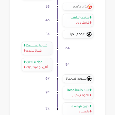
كارولين وير
36
'
↑
ساندي توليتي
46
'
↓
كارولين وير
ناعومي فيلر
54
'
كلوديا جيدلينسكا
↑
'
64
فيونا لياجري
↓
حواء سنجاري
↑
'
64
أنايل لو موجيديك
↓
ميلوين ندونجالا
67
'
↑
شيلا جارسيا جوميز
74
'
↓
ناعومي فيلر
↑
كارين هولمجارد
74
'
↓
ياسمين