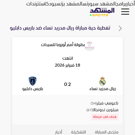
أخبار
برامج
المشهد سبورتس
المشهد بزنس
بودكاست
ترندات
تغطية حية مباراة
ريال مدريد نساء
ضد
باريس دابليو
بطولة أمم أوروبا للسيدات
انتهت
18 فبراير 2026
0
|
2
ريال مدريد نساء
باريس دابليو
ناعومي فيلر
)
54
(
ميلوين ندونجالا
)
67
(
هدف في مرماه
ملخص المباراة
التشكيلة
أخبار