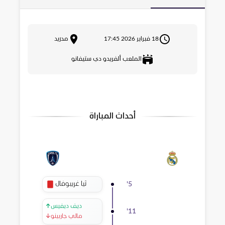
18 فبراير 2026 17:45
مدريد
الملعب ألفريدو دي ستيفانو
أحداث المباراة
ثيا غريبوفال
'
5
ديف ديفيس
↑
'
11
مالي جاربينو
↓