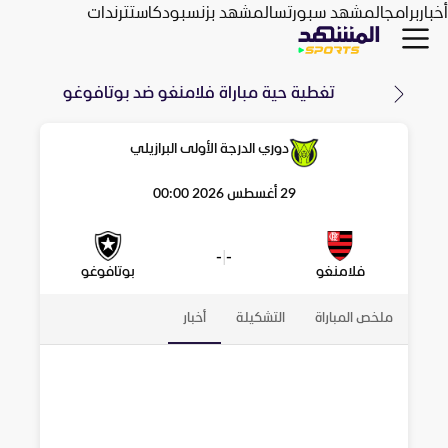
أخبار
برامج
المشهد سبورتس
المشهد بزنس
بودكاست
ترندات
تغطية حية مباراة
فلامنغو
ضد
بوتافوغو
دوري الدرجة الأولى البرازيلي
29 أغسطس 2026 00:00
-
|
-
فلامنغو
بوتافوغو
ملخص المباراة
التشكيلة
أخبار