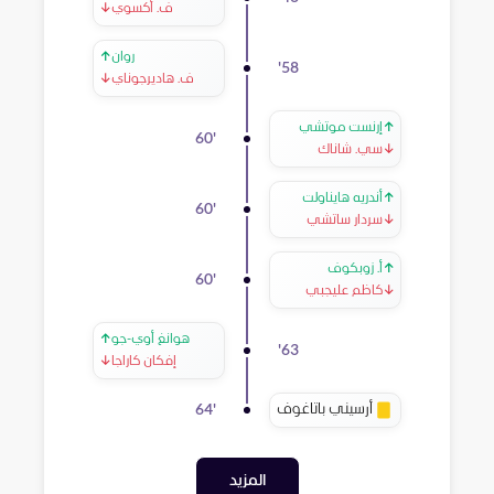
ف. أكسوي
↓
روان
↑
'
58
ف. هاديرجوناي
↓
↑
إرنست موتشي
60
'
↓
سي. شاناك
↑
أندريه هايناولت
60
'
↓
سردار ساتشي
↑
أ. زوبكوف
60
'
↓
كاظم عليجبي
هوانغ أوي-جو
↑
'
63
إفكان كاراجا
↓
أرسيني باتاغوف
64
'
المزيد