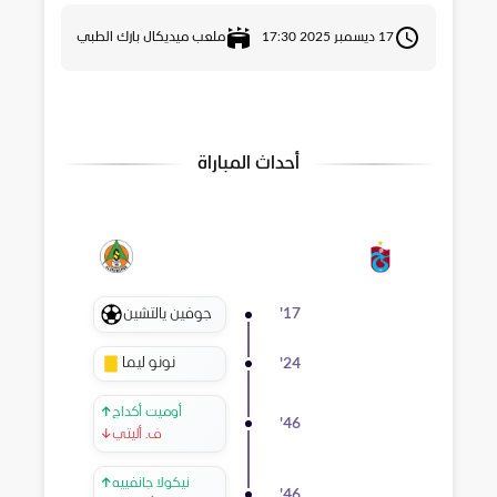
17 ديسمبر 2025 17:30
ملعب ميديكال بارك الطبي
أحداث المباراة
جوفين يالتشين
'
17
نونو ليما
'
24
أوميت أكداج
↑
'
46
ف. أليتي
↓
نيكولا جانفييه
↑
'
46