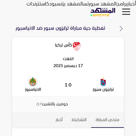
أخبار
برامج
المشهد سبورتس
المشهد بزنس
بودكاست
ترندات
تغطية حية مباراة
ترابزون سبور
ضد
الانياسبور
كأس تركيا
انتهت
17 ديسمبر 2025
1
|
0
ترابزون سبور
الانياسبور
جوفين يالتشين
)
17
(
ملخص المباراة
التشكيلة
أخبار